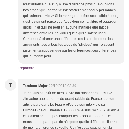
n'est autorisé que s'il y a une différence physique oublions
totalement qu'il permet d'unir officiellement deux personnes
qui s'aiment ...<br /> Si le mariage doit être accessible à tous,
c'est justement parce que "tout Homme nait libre et égaux en
droits ..." et qu'il ne peut en aucune manière être fait de
différence entre les individus quels qu'ils soient.<br />
Continuer à clamer une différence, c'est se retirer tous les
arguments face à tous les types de "phobes" qui ne savent
justement s'appuyer que sur les différences, ces différences
qui leurs font peur.
Répondre
T
Tambour Major
20/10/2012 03:39
Je ne suis pas sûr de bien suivre ton raisonnement.<br />
J'imagine que tu parles du grand rabbin de France, de son
article paru dans Le Figaro et/ou de son interview sur
Europe1 (hé oui, même à 12000 Km je suis l'actu). Si tel est le
cas, attention a ne pas tronquer les propos rapportés : ce
monsieur ne parle pas de n'importe quelle différence. Il parle
de nier la différence sexuelle. Ce n'est pas exactement la