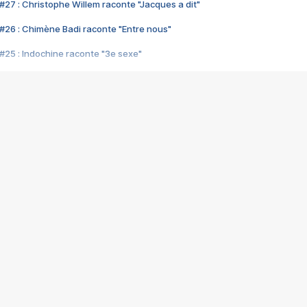
#27 : Christophe Willem raconte "Jacques a dit"
#26 : Chimène Badi raconte "Entre nous"
#25 : Indochine raconte "3e sexe"
#24 : Zaho raconte "C'est chelou"
#23 : Patrick Bruel raconte "Au café des délices"
#22 : Kyo raconte "Le chemin"
#21 : Nolwenn Leroy raconte "Cassé"
#20 : Patrick Hernandez raconte "Born to be alive"
#19 : Lorie raconte "Près de moi"
#18 : Michael Jones raconte "A nos actes manqués" (avec Jean-Jacque
#17 : Khaled raconte "Aïcha"
#16 : Corneille raconte "Parce qu'on vient de loin"
#15 : Indochine raconte "L'aventurier"