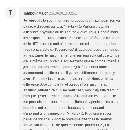
T
Tambour Major
23/10/2012 02:51
Je reprends ton commentaire (presque) point par point (on va
pas être d'accord sur tout ^^ )<br /> 1/ Parlons plutôt de
différence physique au lieu de "sexuelle",<br /> Désolé mais
les propos du Grand Rabin de France font référence au "refus
de la différence sexuelle". Lorsque l'on critique une opinion
(très contestable en l'occurence) il faut jouer avec les mêmes
armes. Sinon le raisonnement ne tien pas et la critique tombe
d'elle même.<br /> ce qui sous-entend que le combat mené à
juste titre par les femmes pour l'égalité ne serait donc
aucunement justifié puisqu'il y a une différence il ne peut y
avoir d'égalité.<br /> Tu as une vision très extensive de la
différence. A ce compte là, et puisque l'on raisonne ad
absurdo, autant dire qu'il ne peut pas y avoi d'égalité du tout
puisque génétiquement chaque être humain est unique. Je
me permets de rappeller que les thèses hygiénistes les plus
horribles ont été notamment fondées sur le concept
d'anormalité physique...<br /> <br /> 2/ Profitons en pour
parler de tous ceux dont le physique n'est pas la "norme" ...
<br /> <br /> Ha... Et de quelle "norme" parles-tu ? (oui je