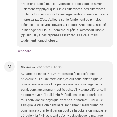
arguments face à tous les types de "phobes" qui ne savent
justement s'appuyer que sur les différences, ces différences
qui leurs font peur.<br /> Là tes arguments commencent à être
intéressants. C'est d'ailleurs sur le fondement du principe
d'égalité des citoyens devant la Loi que l'Argentine a adopté
le mariage pour tous. Et encore, si j'étais l'avocat du Diable
(gniark !) il y a des réponses assez faciles à cela, mais
totalement homophobes...
Répondre
M
Maxivirus
22/10/2012 16:06
@ Tambour major :<br /> Parlons plutôt de différence
physique au lieu de "sexuelle", ce qui sous-entend que le
combat mené à juste titre par les femmes pour l'égalité ne
serait donc aucunement justifié puisqu'il y a une différence il
ne peut y avoir d'égalité.<br /> Profitons en pour parler de
tous ceux dont le physique n'est pas la "norme" ...<br /> Je
sais que je vais loin dans le raisonnement, mais quand on
commence à tirer le fil par un bout de la bobine on finit par le
dérouler.<br /> Et puis tant qu'on y est, puisque le mariage