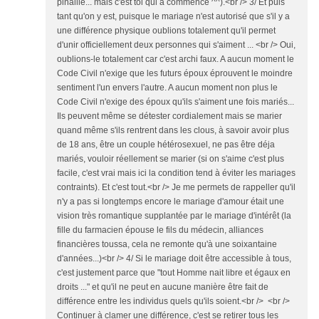
pinaille... mais c'est toi qui a commencé ^^).<br /> 3/ Et puis
tant qu'on y est, puisque le mariage n'est autorisé que s'il y a
une différence physique oublions totalement qu'il permet
d'unir officiellement deux personnes qui s'aiment ... <br /> Oui,
oublions-le totalement car c'est archi faux. A aucun moment le
Code Civil n'exige que les futurs époux éprouvent le moindre
sentiment l'un envers l'autre. A aucun moment non plus le
Code Civil n'exige des époux qu'ils s'aiment une fois mariés...
Ils peuvent même se détester cordialement mais se marier
quand même s'ils rentrent dans les clous, à savoir avoir plus
de 18 ans, être un couple hétérosexuel, ne pas être déja
mariés, vouloir réellement se marier (si on s'aime c'est plus
facile, c'est vrai mais ici la condition tend à éviter les mariages
contraints). Et c'est tout.<br /> Je me permets de rappeller qu'il
n'y a pas si longtemps encore le mariage d'amour était une
vision très romantique supplantée par le mariage d'intérêt (la
fille du farmacien épouse le fils du médecin, alliances
financières toussa, cela ne remonte qu'à une soixantaine
d'années...)<br /> 4/ Si le mariage doit être accessible à tous,
c'est justement parce que "tout Homme nait libre et égaux en
droits ..." et qu'il ne peut en aucune manière être fait de
différence entre les individus quels qu'ils soient.<br /> <br />
Continuer à clamer une différence, c'est se retirer tous les