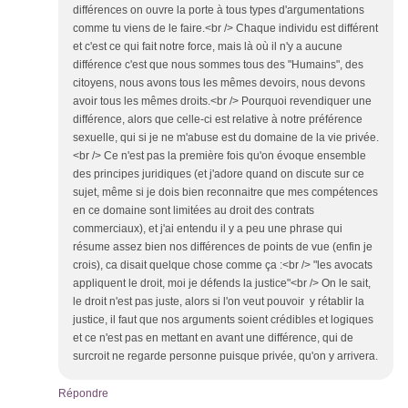
différences on ouvre la porte à tous types d'argumentations
comme tu viens de le faire.<br /> Chaque individu est différent
et c'est ce qui fait notre force, mais là où il n'y a aucune
différence c'est que nous sommes tous des "Humains", des
citoyens, nous avons tous les mêmes devoirs, nous devons
avoir tous les mêmes droits.<br /> Pourquoi revendiquer une
différence, alors que celle-ci est relative à notre préférence
sexuelle, qui si je ne m'abuse est du domaine de la vie privée.
<br /> Ce n'est pas la première fois qu'on évoque ensemble
des principes juridiques (et j'adore quand on discute sur ce
sujet, même si je dois bien reconnaitre que mes compétences
en ce domaine sont limitées au droit des contrats
commerciaux), et j'ai entendu il y a peu une phrase qui
résume assez bien nos différences de points de vue (enfin je
crois), ca disait quelque chose comme ça :<br /> "les avocats
appliquent le droit, moi je défends la justice"<br /> On le sait,
le droit n'est pas juste, alors si l'on veut pouvoir y rétablir la
justice, il faut que nos arguments soient crédibles et logiques
et ce n'est pas en mettant en avant une différence, qui de
surcroit ne regarde personne puisque privée, qu'on y arrivera.
Répondre