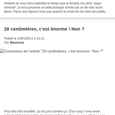
Histoire de vous faire patienter le temps que je finalise ma série "papa
immoral", je vous propose un petit passage torride par un de mes vices
favori. Parce que figurez-vous que quand j'ai envie de me faire des petits
américains, je ne file pas chez...
28 centimètres, c'est énorme ! Non ?
Publié le 25/01/2013 à 15:11
Par
Maxivirus
Pour être très honnête, ça m'a pris comme ça ! D'un coup ! Une envie