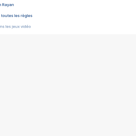
im Rayan
 toutes les règles
s les jeux vidéo
us choquant de Rockstar ? - Le scandale BULLY
e plus moche de Steam
du RÊVE tourne au CAUCHEMAR
pendant 8 heures
it… à tort
umiliés par un jeu vidéo
ire - Final Fantasy 8
ti un empire - Age of Empires
story DOFUS
tard, il crée l'un des pires jeux de tous les temps, MindsEye.