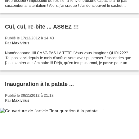
irrépréssible ! Impossible de résister à l'envie ! Aucune capacité à ne pas
succomber à la tentation ! Alors, j'ai craqué ! J'ai donc ouvert le sachet
plastique et déroulé les 28 cm...
Cul, cul, re-bite ... ASSEZ !!!
Publié le 17/12/2012 à 14:43
Par
Maxivirus
Naméooooooo !!!!! CA VA PAS LA TETE ! Vous vous imaginez QUOI ????
J'ai pas servi depuis le mois d'août et vous avez pu penser 2 secondes que
j'allais entrer au séminaire !!! Déjà, qu'en temps normal, je passe pour un
pervers (Faut dire que j'ai assez...
Inauguration à la patate ...
Publié le 30/11/2012 à 21:18
Par
Maxivirus