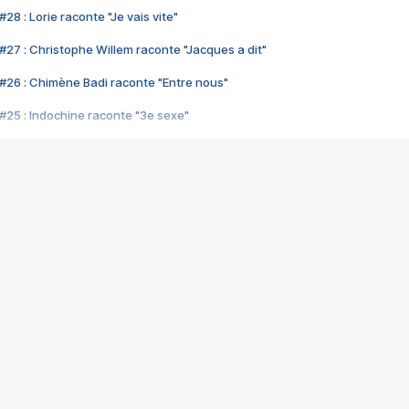
28 : Lorie raconte "Je vais vite"
#27 : Christophe Willem raconte "Jacques a dit"
#26 : Chimène Badi raconte "Entre nous"
#25 : Indochine raconte "3e sexe"
#24 : Zaho raconte "C'est chelou"
#23 : Patrick Bruel raconte "Au café des délices"
#22 : Kyo raconte "Le chemin"
#21 : Nolwenn Leroy raconte "Cassé"
#20 : Patrick Hernandez raconte "Born to be alive"
#19 : Lorie raconte "Près de moi"
#18 : Michael Jones raconte "A nos actes manqués" (avec Jean-Jacque
#17 : Khaled raconte "Aïcha"