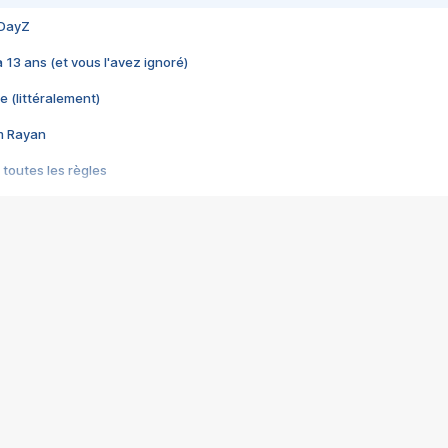
 DayZ
 a 13 ans (et vous l'avez ignoré)
e (littéralement)
im Rayan
 toutes les règles
s les jeux vidéo
us choquant de Rockstar ? - Le scandale BULLY
e plus moche de Steam
du RÊVE tourne au CAUCHEMAR
pendant 8 heures
it… à tort
umiliés par un jeu vidéo