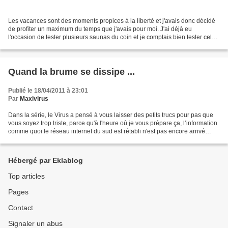
Les vacances sont des moments propices à la liberté et j'avais donc décidé
de profiter un maximum du temps que j'avais pour moi. J'ai déjà eu
l'occasion de tester plusieurs saunas du coin et je comptais bien tester celui
de Carcassonne que je n'avais...
Quand la brume se dissipe ...
Publié le 18/04/2011 à 23:01
Par
Maxivirus
Dans la série, le Virus a pensé à vous laisser des petits trucs pour pas que
vous soyez trop triste, parce qu'à l'heure où je vous prépare ça, l’information
comme quoi le réseau internet du sud est rétabli n'est pas encore arrivé
jusqu'à moi (y'a des...
Hébergé par Eklablog
Top articles
Pages
Contact
Signaler un abus