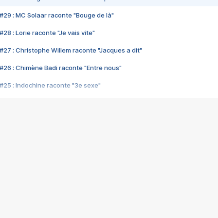
#29 : MC Solaar raconte "Bouge de là"
28 : Lorie raconte "Je vais vite"
#27 : Christophe Willem raconte "Jacques a dit"
#26 : Chimène Badi raconte "Entre nous"
#25 : Indochine raconte "3e sexe"
#24 : Zaho raconte "C'est chelou"
#23 : Patrick Bruel raconte "Au café des délices"
#22 : Kyo raconte "Le chemin"
#21 : Nolwenn Leroy raconte "Cassé"
#20 : Patrick Hernandez raconte "Born to be alive"
#19 : Lorie raconte "Près de moi"
#18 : Michael Jones raconte "A nos actes manqués" (avec Jean-Jacque