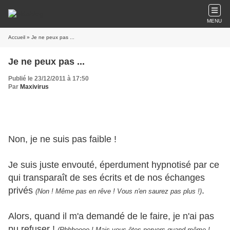
MENU
Accueil
» Je ne peux pas ...
Je ne peux pas ...
Publié le 23/12/2011 à 17:50
Par
Maxivirus
Non, je ne suis pas faible !
Je suis juste envouté, éperdument hypnotisé par ce
qui transparaît de ses écrits et de nos échanges
privés
.
(Non ! Même pas en rêve ! Vous n'en saurez pas plus !)
Alors, quand il m'a demandé de le faire, je n'ai pas
pu refuser !
(Rhhhoooo ! Mais vous êtes pervers quand même !