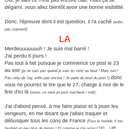
Oui, je sais ce n'est pas encore clair, mais ça se
dégarni, vous allez bientôt avoir une bonne visibilité.
Donc, l'épreuve dont il est question, il l'a caché
(enfin,
pas vraiment)
LA
Merdeuuuuuuuh ! Je suis mal barré !
J'ai perdu 6 jours !
Pas tout à fait puisque je commence ce post le 23
au soir
(je ne sais pas quand je vais en venir au bout ! Mais non !
donc
Pas celui de Jay, enfin pas encore ! Je parle du bout du post !)
vous ne pourrez le lire que le 27, charge à moi de le
finir d'ici là
.
(sinon, ce sera un post inachevé ! mdr)
J'ai d'abord pensé, à me faire plaisir et à jouer les
vengeurs, en me disant que j'allais traquer et
débusquer tous les cons de France
(Pour le monde, il me
et
faudrait un peu plus de temps ! Et comme je n'ai qu'un CDD ...)