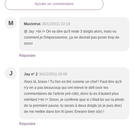
Ajouter un commentaire
M
Maxivirus
30/12/2011 22:18
@ Jay :<br /> On va dire qu'il reste 3 doigts alors, mais vu
comment je t'impressionne, ça ne devrait pas poser trop de
souci
Répondre
J
Jay n° 2
30/12/2011 20:06
Alors là, bravo ! Tu t'en es tiré comme un chef ! Faut dire qu'il
n'y en a pas beaucoup qui ont relevé le défi (voir les
commentaires de l'article pré-cité), donc tu es d'autant plus
méritant !<br /> Sinon, je confirme que si c'était toi sur la photo
de la première pause, tu serais à deux doigts (si je puis dire)
de me mettre dans ton lit (avec Erwann bien sûr) !
Répondre