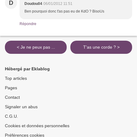
D
Doudou04
06/01/2012 11:51
Ben pourquoi donc t'as pas eu de KdO ? BisoUs
Répondre
< Je ne peux pas ...
T'as une corde ? >
Hébergé par Eklablog
Top articles
Pages
Contact
Signaler un abus
C.G.U.
Cookies et données personnelles
Préférences cookies