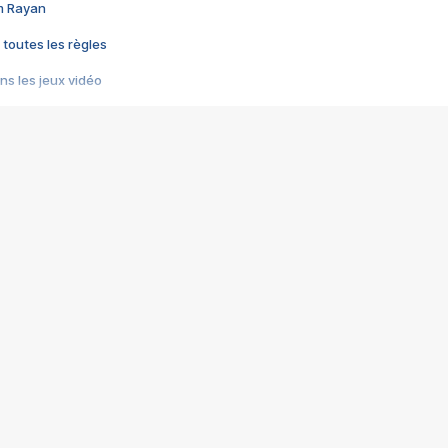
im Rayan
 toutes les règles
s les jeux vidéo
us choquant de Rockstar ? - Le scandale BULLY
e plus moche de Steam
du RÊVE tourne au CAUCHEMAR
pendant 8 heures
it… à tort
umiliés par un jeu vidéo
ire - Final Fantasy 8
ti un empire - Age of Empires
story DOFUS
tard, il crée l'un des pires jeux de tous les temps, MindsEye.